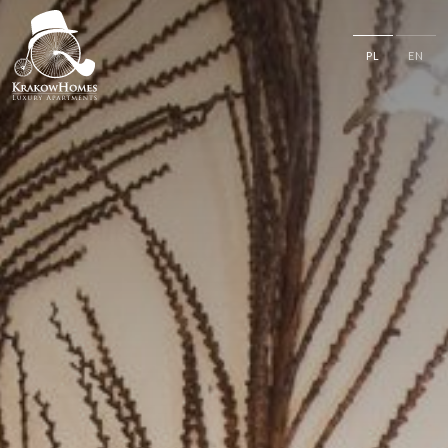
PL
EN