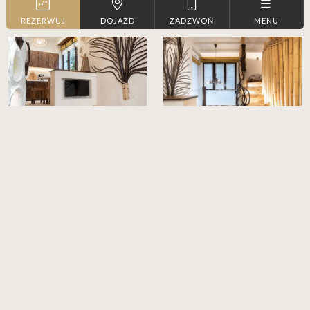
REZERWUJ
DOJAZD
ZADZWOŃ
MENU